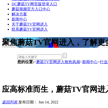
DC蘑菇TV网页版登录入口
蘑菇视频官方入口中心
解决方案
新闻中心
关于蘑菇TV官网进入
联系蘑菇TV官网进入
聚焦蘑菇TV官网进入，了解更
您的位置:
>
蘑菇TV官网进入散热风扇
>
新闻中心
>
行业
应高标准而生，蘑菇TV官网进
返回列表
发布日期： Jun 14, 2022