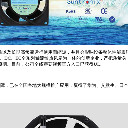
热以及长期高负荷运行使用而缩短，并且会影响设备整体性能表
、DC、EC全系列轴流散热风扇为一体的创新企业，严把质量
预期。目前，公司全线蘑菇视频官方入口已获得UL、
，品质更有保障，已在全国各地大规模推广应用，赢得了华为、艾默生