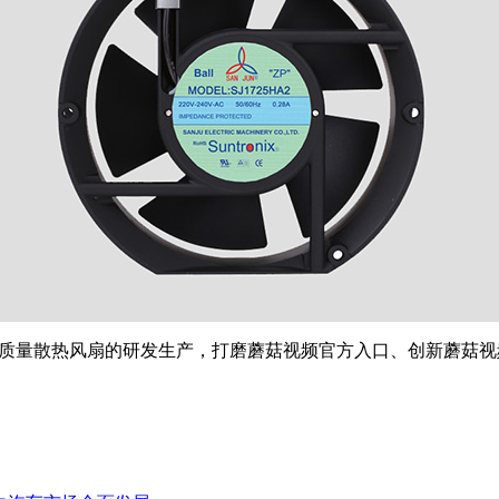
高质量散热风扇的研发生产，打磨蘑菇视频官方入口、创新蘑菇