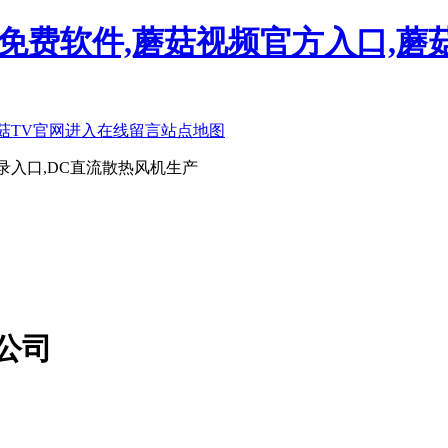
免费软件,蘑菇视频官方入口,蘑
菇TV官网进入
在线留言
站点地图
录入口,DC直流散热风机生产
公司