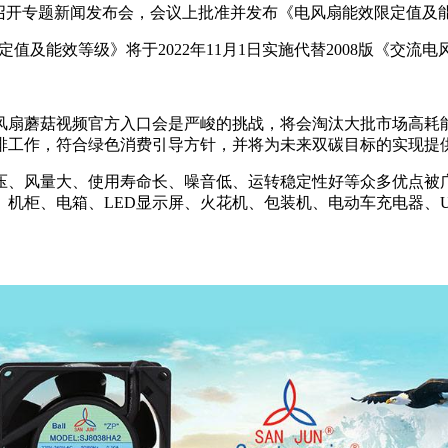
召开专题新闻发布会，会议上批准并发布《电风扇能效限定值及能
能效限定值及能效等级》将于2022年11月1日实施代替2008版《交
风扇蘑菇视频官方入口会是严峻的挑战，将会淘汰大批市场高耗
排工作，符合绿色消费引导方针，并将为未来双碳目标的实现提
压、风量大、使用寿命长、噪音低、运转稳定性好等众多优点被
机柜、电箱、LED显示屏、火花机、包装机、电动车充电器、