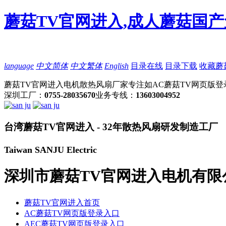
蘑菇TV官网进入,成人蘑菇国产
language
中文简体
中文繁体
English
目录在线
目录下载
收藏蘑
蘑菇TV官网进入电机散热风扇厂家专注如AC蘑菇TV网页版登
深圳工厂：
0755-28035670
业务专线：
13603004952
台湾蘑菇TV官网进入 - 32年散热风扇研发制造工厂
Taiwan SANJU Electric
深圳市蘑菇TV官网进入电机有限
蘑菇TV官网进入首页
AC蘑菇TV网页版登录入口
AEC蘑菇TV网页版登录入口