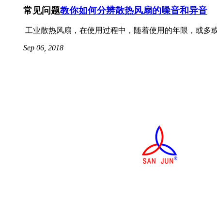
常见问题
教你如何分辨散热风扇的噪音和异音
​ 工业散热风扇，在使用过程中，随着使用的年限
Sep 06, 2018