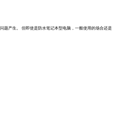
题产生。 但即使是防水笔记本型电脑，一般使用的场合还是