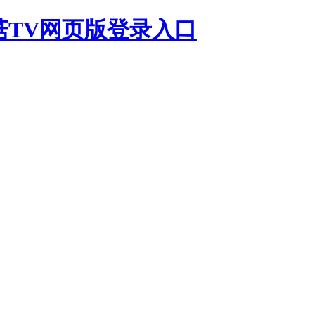
菇TV网页版登录入口