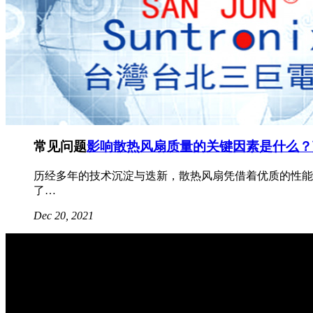
常见问题
影响散热风扇质量的关键因素是什么？蘑
历经多年的技术沉淀与迭新，散热风扇凭借着优质的性能
了…
Dec 20, 2021