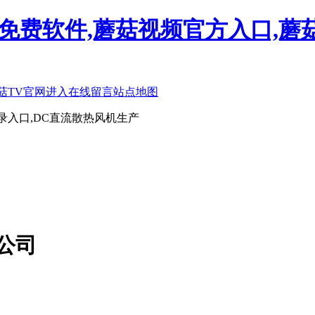
免费软件,蘑菇视频官方入口,蘑
菇TV官网进入
在线留言
站点地图
录入口,DC直流散热风机生产
公司