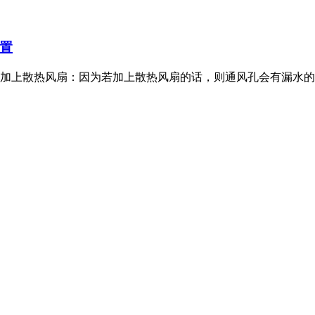
置
上散热风扇：因为若加上散热风扇的话，则通风孔会有漏水的问