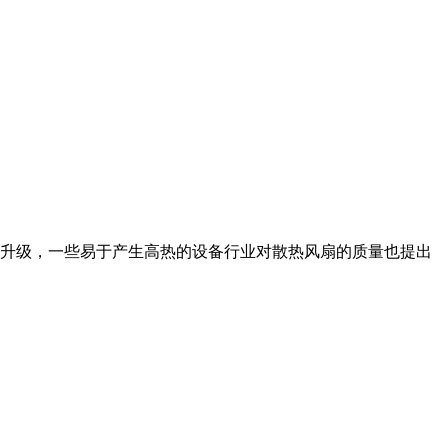
升级，一些易于产生高热的设备行业对散热风扇的质量也提出