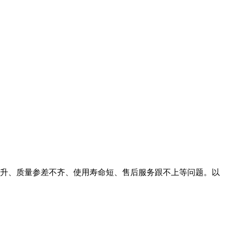
、质量参差不齐、使用寿命短、售后服务跟不上等问题。以