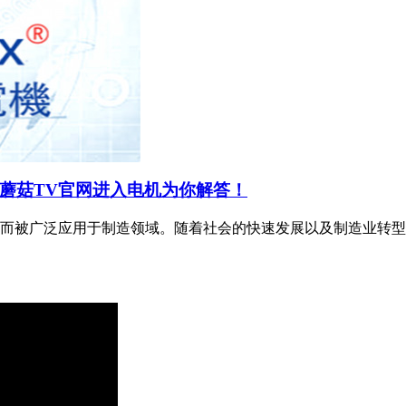
菇TV官网进入电机为你解答！
而被广泛应用于制造领域。随着社会的快速发展以及制造业转型