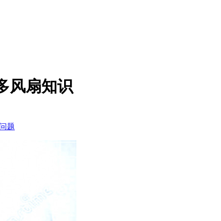
更多风扇知识
问题