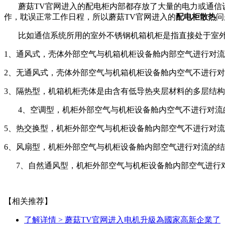
蘑菇TV官网进入的配电柜内部都存放了大量的电力或通信设
作，耽误正常工作日程，所以蘑菇TV官网进入的
配电柜散热
问
比如通信系统所用的室外不锈钢机箱机柜是指直接处于室外
1、通风式，壳体外部空气与机箱机柜设备舱内部空气进行对
2、无通风式，壳体外部空气与机箱机柜设备舱内空气不进行
3、隔热型，机箱机柜壳体是由含有低导热夹层材料的多层结
4、空调型，机柜外部空气与机柜设备舱内空气不进行对流
5、热交换型，机柜外部空气与机柜设备舱内部空气不进行对
6、风扇型，机柜外部空气与机柜设备舱内部空气进行对流的
7、自然通风型，机柜外部空气与机柜设备舱内部空气进行
【相关推荐】
了解详情 >
蘑菇TV官网进入电机升級為國家高新企業了