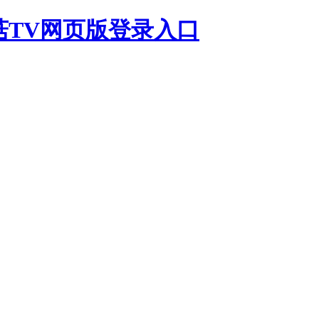
菇TV网页版登录入口